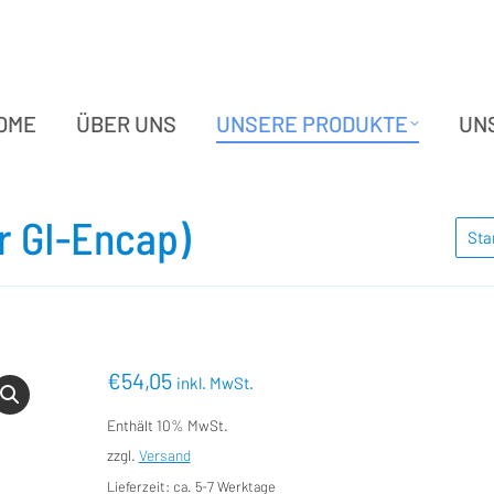
OME
ÜBER UNS
UNSERE PRODUKTE
UN
OME
ÜBER UNS
UNSERE PRODUKTE
UN
er GI-Encap)
Sie b
Sta
€
54,05
inkl. MwSt.
Enthält 10% MwSt.
zzgl.
Versand
Lieferzeit: ca. 5-7 Werktage