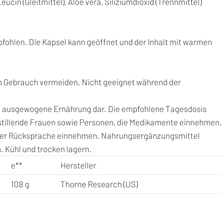
ucin (Gleitmittel), Aloe vera, Siliziumdioxid (Trennmittel)
pfohlen. Die Kapsel kann geöffnet und der Inhalt mit warmen
 Gebrauch vermeiden. Nicht geeignet während der
ne ausgewogene Ernährung dar. Die empfohlene Tagesdosis
 stillende Frauen sowie Personen, die Medikamente einnehmen,
cher Rücksprache einnehmen. Nahrungsergänzungsmittel
 Kühl und trocken lagern.
e
**
Hersteller
108 g
Thorne Research (US)