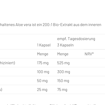
haltenes Aloe vera ist ein 200:1 Bio-Extrakt aus dem inneren
empf. Tagesdosierung
1 Kapsel
3 Kapseln
Menge
Menge
NRV*
iziniert)
175 mg
525 mg
100 mg
300 mg
50 mg
150 mg
s)
25 mg
75 mg