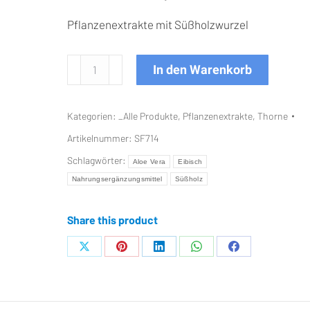
Pflanzenextrakte mit Süßholzwurzel
GI
In den Warenkorb
Relief
180
Kategorien:
_Alle Produkte
,
Pflanzenextrakte
,
Thorne
Kps.
(Früher
Artikelnummer:
SF714
GI-
Schlagwörter:
Aloe Vera
Eibisch
Encap)
Nahrungsergänzungsmittel
Süßholz
Menge
Share this product
Teilen
Teilen
Teilen
Teilen
Teilen
auf
auf
auf
auf
auf
X
Pinterest
LinkedIn
WhatsApp
Facebook