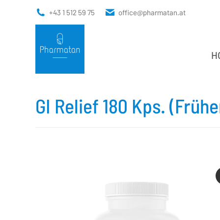
+43 1 512 59 75
office@pharmatan.at
H
H
GI Relief 180 Kps. (Früh