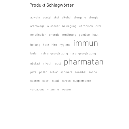
Produkt Schlagwörter
abwehr
acetyl
akut
alkohol
allergene
allergie
atemwege
ausdauer
bewegung
chronisch
drm
empfindlich
energie
ernährung
gemüse
haut
immun
heilung
herz
hirn
hygiene
laufen
nahrungsergänzung
narungsergänzung
pharmatan
nballast
nikotin
obst
pilze
pollen
schlaf
schmerz
sensibel
sonne
sporen
sport
staub
stress
supplemente
verdauung
vitamine
wasser