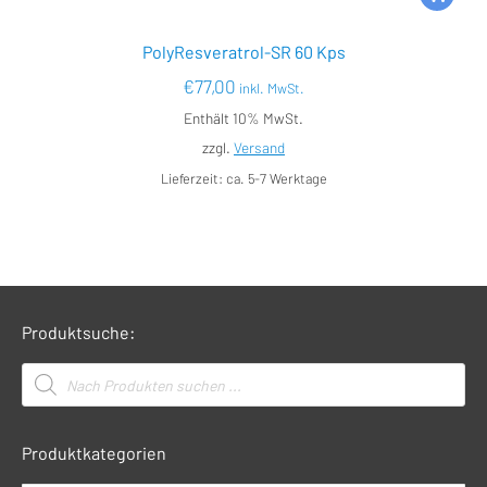
PolyResveratrol-SR 60 Kps
€
77,00
inkl. MwSt.
Enthält 10% MwSt.
zzgl.
Versand
Lieferzeit: ca. 5-7 Werktage
Produktsuche:
Products
search
Produktkategorien