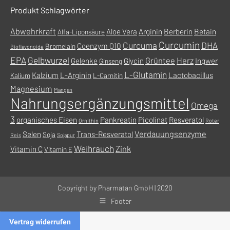
Fenster
geöffnet
Produkt Schlagwörter
geöffnet
Abwehrkraft
Aloe Vera
Arginin
Berberin
Betain
Alfa-Liponsäure
Curcumin
Curcuma
DHA
Coenzym Q10
Bromelain
Bioflavonoide
EPA
Gelbwurzel
Grüntee
Herz
Gelenke
Glycin
Ingwer
Ginseng
L-Glutamin
Kalzium
L-Arginin
Lactobacillus
Kalium
L-Carnitin
Magnesium
Mangan
Nahrungsergänzungsmittel
Omega
3
organisches Eisen
Pankreatin
Picolinat
Resveratol
Ornithin
Roter
Verdauungsenzyme
Selen
Trans-Resveratol
Soja
Reis
Sojapur
Weihrauch
Zink
Vitamin C
Vitamin E
Copyright by Pharmatan GmbH | 2020
Footer
Vertrag widerrufen