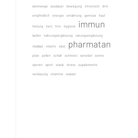
atemwege
ausdauer
bewegung
chronisch
drm
empfindlich
energie
ernährung
gemüse
haut
immun
heilung
herz
hirn
hygiene
laufen
nahrungsergänzung
narungsergänzung
pharmatan
nballast
nikotin
obst
pilze
pollen
schlaf
schmerz
sensibel
sonne
sporen
sport
staub
stress
supplemente
verdauung
vitamine
wasser