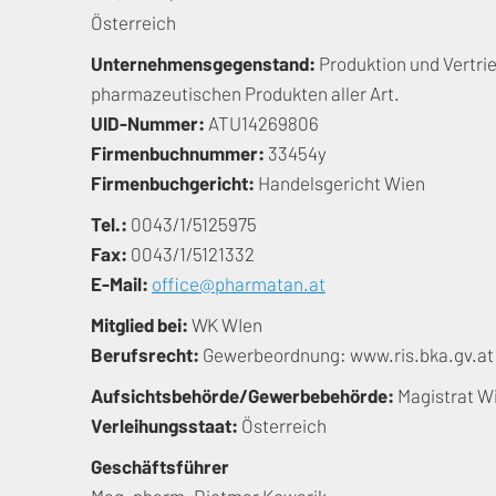
Österreich
Unternehmensgegenstand:
Produktion und Vertri
pharmazeutischen Produkten aller Art.
UID-Nummer:
ATU14269806
Firmenbuchnummer:
33454y
Firmenbuchgericht:
Handelsgericht Wien
Tel.:
0043/1/5125975
Fax:
0043/1/5121332
E-Mail:
office@pharmatan.at
Mitglied bei:
WK WIen
Berufsrecht:
Gewerbeordnung: www.ris.bka.gv.at
Aufsichtsbehörde/Gewerbebehörde:
Magistrat W
Verleihungsstaat:
Österreich
Geschäftsführer