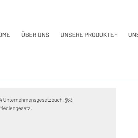
OME
ÜBER UNS
UNSERE PRODUKTE
UN
OME
ÜBER UNS
UNSERE PRODUKTE
UN
§14 Unternehmensgesetzbuch, §63
 Mediengesetz.