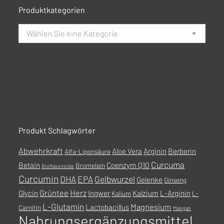
Produktkategorien
Wählen Sie eine Kategorie
Produkt Schlagwörter
Abwehrkraft
Aloe Vera
Arginin
Berberin
Alfa-Liponsäure
Curcuma
Betain
Coenzym Q10
Bromelain
Bioflavonoide
Curcumin
DHA
EPA
Gelbwurzel
Gelenke
Ginseng
Grüntee
Herz
Glycin
Ingwer
Kalzium
L-Arginin
Kalium
L-
L-Glutamin
Magnesium
Lactobacillus
Carnitin
Mangan
Nahrungsergänzungsmittel