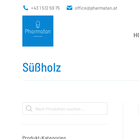
+43 1 512 59 75
office@pharmatan.at
H
H
Süßholz
Products
search
Produkt-Kategorien