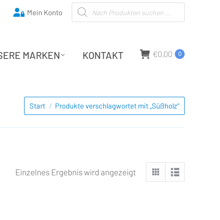
Products search
Mein Konto
SERE MARKEN
KONTAKT
€
0,00
0
SERE MARKEN
KONTAKT
€
0,00
0
Sie befinden sich hier:
Start
Produkte verschlagwortet mit „Süßholz“
Einzelnes Ergebnis wird angezeigt