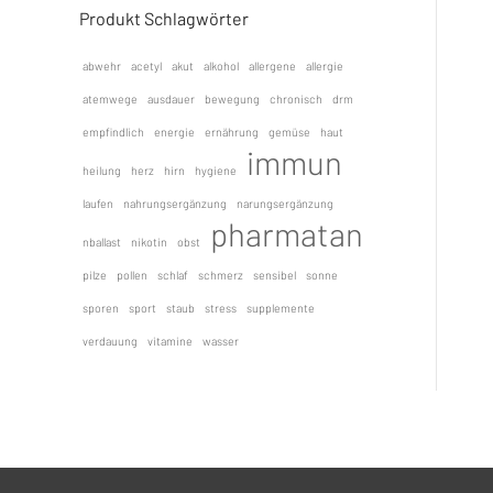
Produkt Schlagwörter
abwehr
acetyl
akut
alkohol
allergene
allergie
atemwege
ausdauer
bewegung
chronisch
drm
empfindlich
energie
ernährung
gemüse
haut
immun
heilung
herz
hirn
hygiene
laufen
nahrungsergänzung
narungsergänzung
pharmatan
nballast
nikotin
obst
pilze
pollen
schlaf
schmerz
sensibel
sonne
sporen
sport
staub
stress
supplemente
verdauung
vitamine
wasser