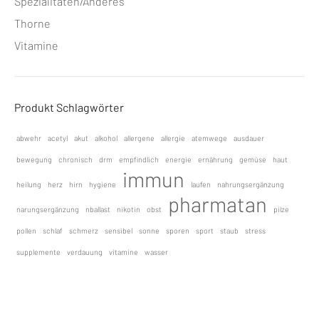
Spezialitäten/Anderes
Thorne
Vitamine
Produkt Schlagwörter
abwehr
acetyl
akut
alkohol
allergene
allergie
atemwege
ausdauer
bewegung
chronisch
drm
empfindlich
energie
ernährung
gemüse
haut
immun
heilung
herz
hirn
hygiene
laufen
nahrungsergänzung
pharmatan
narungsergänzung
nballast
nikotin
obst
pilze
pollen
schlaf
schmerz
sensibel
sonne
sporen
sport
staub
stress
supplemente
verdauung
vitamine
wasser