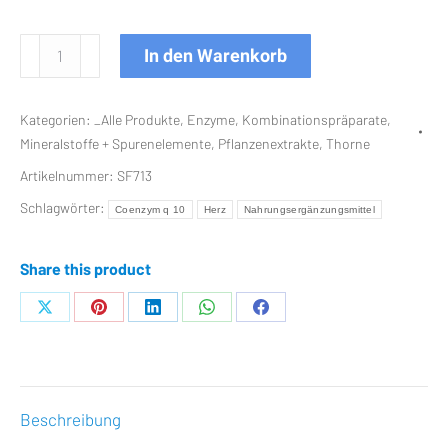
Heart
In den Warenkorb
Health
Complex
Kategorien:
_Alle Produkte
,
Enzyme
,
Kombinationspräparate
,
90
Mineralstoffe + Spurenelemente
,
Pflanzenextrakte
,
Thorne
Kps.
Artikelnummer:
SF713
(Früher
Q10
Schlagwörter:
Coenzym q 10
Herz
Nahrungsergänzungsmittel
Plus)
Menge
Share this product
Teilen
Teilen
Teilen
Teilen
Teilen
auf
auf
auf
auf
auf
X
Pinterest
LinkedIn
WhatsApp
Facebook
Beschreibung