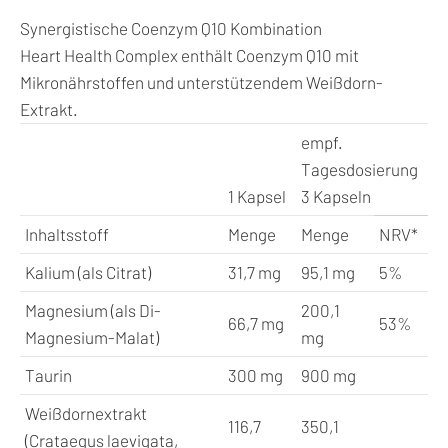
Synergistische Coenzym Q10 Kombination
Heart Health Complex enthält Coenzym Q10 mit
Mikronährstoffen und unterstützendem Weißdorn-
Extrakt.
empf.
Tagesdosierung
1 Kapsel
3 Kapseln
Inhaltsstoff
Menge
Menge
NRV*
Kalium (als Citrat)
31,7 mg
95,1 mg
5%
Magnesium (als Di-
200,1
66,7 mg
53%
Magnesium-Malat)
mg
Taurin
300 mg
900 mg
Weißdornextrakt
116,7
350,1
(Crataegus laevigata,