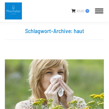
€
0,00
0
Schlagwort-Archive:
haut
Sie befinden sich hier: