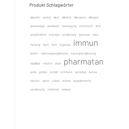
Produkt Schlagwörter
abwehr
acetyl
akut
alkohol
allergene
allergie
atemwege
ausdauer
bewegung
chronisch
drm
empfindlich
energie
ernährung
gemüse
haut
immun
heilung
herz
hirn
hygiene
laufen
nahrungsergänzung
narungsergänzung
pharmatan
nballast
nikotin
obst
pilze
pollen
schlaf
schmerz
sensibel
sonne
sporen
sport
staub
stress
supplemente
verdauung
vitamine
wasser