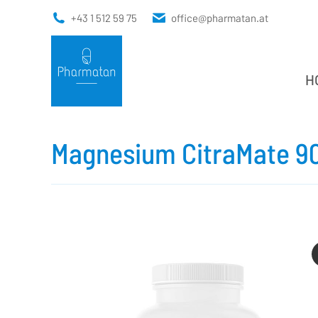
+43 1 512 59 75
office@pharmatan.at
H
H
Magnesium CitraMate 9