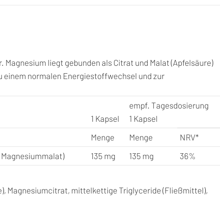
X
Pinterest
LinkedIn
WhatsApp
Facebook
 Magnesium liegt gebunden als Citrat und Malat (Apfelsäure)
zu einem normalen Energiestoffwechsel und zur
empf. Tagesdosierung
1 Kapsel
1 Kapsel
Menge
Menge
NRV*
s Magnesiummalat)
135 mg
135 mg
36%
 Magnesiumcitrat, mittelkettige Triglyceride (Fließmittel),