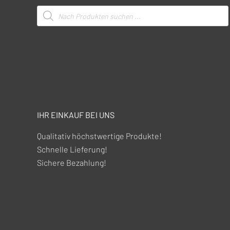
Products
search
IHR EINKAUF BEI UNS
Qualitativ höchstwertige Produkte!
Schnelle Lieferung!
Sichere Bezahlung!