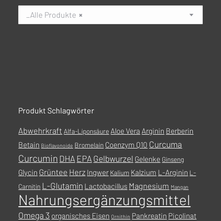
_Alle Produkte
×
Produkt Schlagwörter
Abwehrkraft
Aloe Vera
Arginin
Berberin
Alfa-Liponsäure
Curcuma
Betain
Coenzym Q10
Bromelain
Bioflavonoide
Curcumin
DHA
EPA
Gelbwurzel
Gelenke
Ginseng
Grüntee
Herz
Glycin
Ingwer
Kalzium
L-Arginin
Kalium
L-
L-Glutamin
Magnesium
Lactobacillus
Carnitin
Mangan
Nahrungsergänzungsmittel
Omega 3
organisches Eisen
Pankreatin
Picolinat
Ornithin