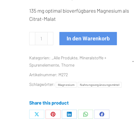
135 mg optimal bioverfügbares Magnesium als
Citrat-Malat
Magnesium
In den Warenkorb
CitraMate
90
Kategorien:
_Alle Produkte
,
Mineralstoffe +
Kps
Spurenelemente
,
Thorne
Menge
Artikelnummer:
M272
Schlagwörter:
Magnesium
Nahrungsergänzungsmittel
Share this product
Teilen
Teilen
Teilen
Teilen
Teilen
auf
auf
auf
auf
auf