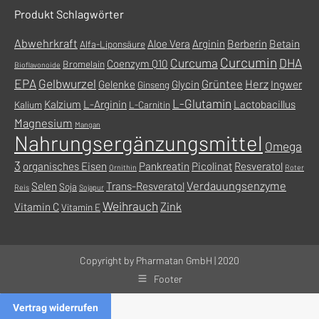
Fenster
geöffnet
Produkt Schlagwörter
geöffnet
Abwehrkraft
Aloe Vera
Arginin
Berberin
Betain
Alfa-Liponsäure
Curcumin
Curcuma
DHA
Coenzym Q10
Bromelain
Bioflavonoide
EPA
Gelbwurzel
Grüntee
Herz
Gelenke
Glycin
Ingwer
Ginseng
L-Glutamin
Kalzium
L-Arginin
Lactobacillus
Kalium
L-Carnitin
Magnesium
Mangan
Nahrungsergänzungsmittel
Omega
3
organisches Eisen
Pankreatin
Picolinat
Resveratol
Ornithin
Roter
Verdauungsenzyme
Selen
Trans-Resveratol
Soja
Reis
Sojapur
Weihrauch
Zink
Vitamin C
Vitamin E
Copyright by Pharmatan GmbH | 2020
Footer
Vertrag widerrufen