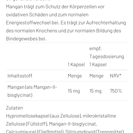
Mangan trägt zum Schutz der Körperzellen vor
oxidativen Schäden und zum normalen
Energiestoffwechsel bei. Es trägt zur Aufrechterhaltung
des normalen Knochens und zur normalen Bildung des
Bindegewebes bei.
empf.
Tagesdosierung
1 Kapsel
1 Kapsel
Inhaltsstoff
Menge
Menge
NRV*
Mangan (als Mangan-II-
15 mg
15 mg
750%
bisglycinat)
Zutaten
Hypromellosekapsel (aus Zellulose), mikrokristalline
Zellulose (Füllstoff), Mangan-II-bisglycinat,
Calciumlaurat (Fließmittel), Siliziumdioxid (Trennmittel)