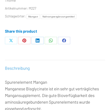
Thorne
Artikelnummer:
M227
Schlagwörter:
Mangan
Nahrungsergänzungsmittel
Share this product
Teilen
Teilen
Teilen
Teilen
Teilen
auf
auf
auf
auf
auf
X
Pinterest
LinkedIn
WhatsApp
Facebook
Beschreibung
Spurenelement Mangan
Manganese Bisglycinate ist ein sehr gut verträgliches
Mangansupplement. Die gute Bioverfügbarkeit des
aminosäuregebundenen Spurenelements wurde
eingehend erforscht.