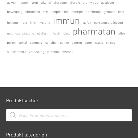
abwehr
acetyl
akut
alkohol
allergene
allergie
atemwege
ausdauer
bewegung
chronisch
drm
empfindlich
energie
ernährung
gemüse
haut
immun
heilung
herz
hirn
hygiene
laufen
nahrungsergänzung
pharmatan
narungsergänzung
nballast
nikotin
obst
pilze
pollen
schlaf
schmerz
sensibel
sonne
sporen
sport
staub
stress
supplemente
verdauung
vitamine
wasser
Produktsuche:
Products
search
Produktkategorien