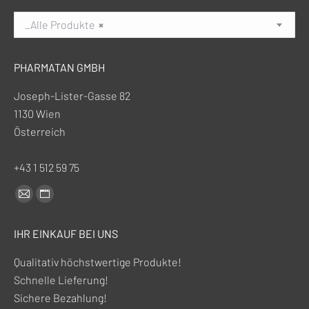
_Alle Produkte
×
PHARMATAN GMBH
Joseph-Lister-Gasse 82
1130 Wien
Österreich
+43 1 512 59 75
Finden Sie uns auf:
E-
Website-
Mail-
Seite
IHR EINKAUF BEI UNS
Seite
wird
wird
in
Qualitativ höchstwertige Produkte!
in
einem
Schnelle Lieferung!
einem
neuen
Sichere Bezahlung!