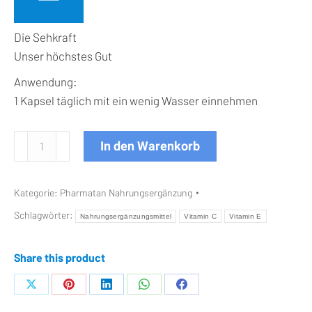
Die Sehkraft
Unser höchstes Gut
Anwendung:
1 Kapsel täglich mit ein wenig Wasser einnehmen
Lutein
In den Warenkorb
plus
Kapseln
Kategorie:
Pharmatan Nahrungsergänzung
Menge
Schlagwörter:
Nahrungsergänzungsmittel
Vitamin C
Vitamin E
Share this product
Teilen
Teilen
Teilen
Teilen
Teilen