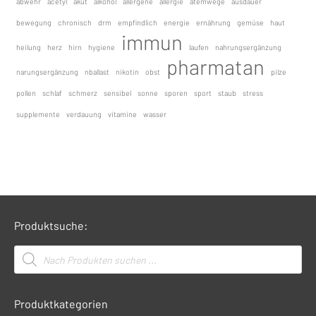
abwehr
acetyl
akut
alkohol
allergene
allergie
atemwege
ausdauer
bewegung
chronisch
drm
empfindlich
energie
ernährung
gemüse
haut
immun
heilung
herz
hirn
hygiene
laufen
nahrungsergänzung
pharmatan
narungsergänzung
nballast
nikotin
obst
pilze
pollen
schlaf
schmerz
sensibel
sonne
sporen
sport
staub
stress
supplemente
verdauung
vitamine
wasser
Produktsuche:
Products
search
Produktkategorien