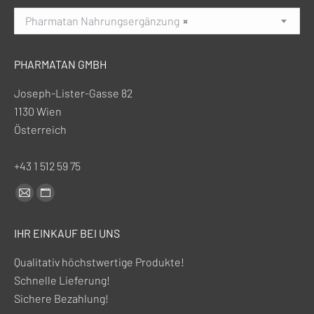
Pharmatan Nahrungsergänzung
×
PHARMATAN GMBH
Joseph-Lister-Gasse 82
1130 Wien
Österreich
+43 1 512 59 75
Finden Sie uns auf:
E-
Website-
Mail-
Seite
IHR EINKAUF BEI UNS
Seite
wird
wird
in
Qualitativ höchstwertige Produkte!
in
einem
Schnelle Lieferung!
einem
neuen
Sichere Bezahlung!
neuen
Fenster