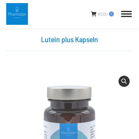
€
0,00
0
Lutein plus Kapseln
Sie befinden sich hier: