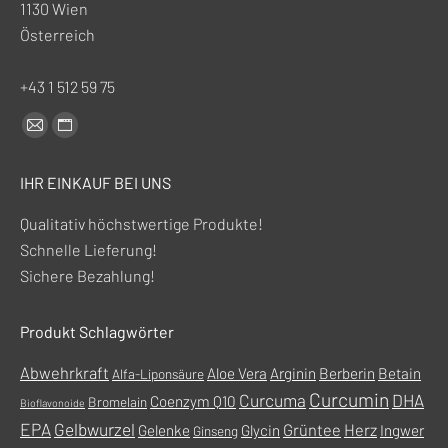
1130 Wien
Österreich
+43 1 512 59 75
Finden Sie uns auf:
E-
Website-
Mail-
Seite
IHR EINKAUF BEI UNS
Seite
wird
wird
in
Qualitativ höchstwertige Produkte!
in
einem
Schnelle Lieferung!
einem
neuen
Sichere Bezahlung!
neuen
Fenster
Fenster
geöffnet
Produkt Schlagwörter
geöffnet
Abwehrkraft
Aloe Vera
Arginin
Berberin
Betain
Alfa-Liponsäure
Curcumin
Curcuma
DHA
Coenzym Q10
Bromelain
Bioflavonoide
EPA
Gelbwurzel
Grüntee
Herz
Gelenke
Glycin
Ingwer
Ginseng