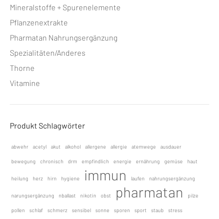
Mineralstoffe + Spurenelemente
Pflanzenextrakte
Pharmatan Nahrungsergänzung
Spezialitäten/Anderes
Thorne
Vitamine
Produkt Schlagwörter
abwehr
acetyl
akut
alkohol
allergene
allergie
atemwege
ausdauer
bewegung
chronisch
drm
empfindlich
energie
ernährung
gemüse
haut
immun
heilung
herz
hirn
hygiene
laufen
nahrungsergänzung
pharmatan
narungsergänzung
nballast
nikotin
obst
pilze
pollen
schlaf
schmerz
sensibel
sonne
sporen
sport
staub
stress