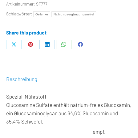
Artikelnummer:
SF777
Schlagwörter:
Gelenke
Nahrungsergänzungsmittel
Share this product
Teilen
Teilen
Teilen
Teilen
Teilen
auf
auf
auf
auf
auf
X
Pinterest
LinkedIn
WhatsApp
Facebook
Beschreibung
Spezial-Nährstoff
Glucosamine Sulfate enthält natrium-freies Glucosamin,
ein Glucosaminoglycan aus 64,6% Glucosamin und
35,4% Schwefel.
empf.