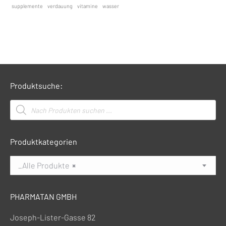
supplemente
verdauung
vitamine
wasser
Produktsuche:
Products
search
Produktkategorien
_Alle Produkte
×
PHARMATAN GMBH
Joseph-Lister-Gasse 82