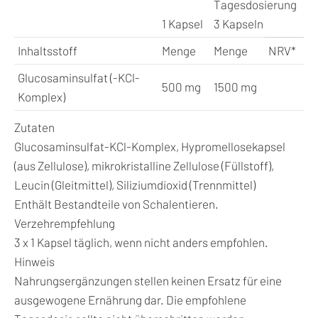
Tagesdosierung
1 Kapsel
3 Kapseln
Inhaltsstoff
Menge
Menge
NRV*
Glucosaminsulfat (-KCl-
500 mg
1500 mg
Komplex)
Zutaten
Glucosaminsulfat-KCl-Komplex, Hypromellosekapsel
(aus Zellulose), mikrokristalline Zellulose (Füllstoff),
Leucin (Gleitmittel), Siliziumdioxid (Trennmittel)
Enthält Bestandteile von Schalentieren.
Verzehrempfehlung
3 x 1 Kapsel täglich, wenn nicht anders empfohlen.
Hinweis
Nahrungsergänzungen stellen keinen Ersatz für eine
ausgewogene Ernährung dar. Die empfohlene