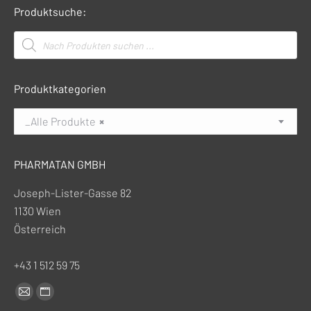
Produktsuche:
Products
search
Produktkategorien
_Alle Produkte
×
PHARMATAN GMBH
Joseph-Lister-Gasse 82
1130 Wien
Österreich
+43 1 512 59 75
Finden Sie uns auf:
E-
Website-