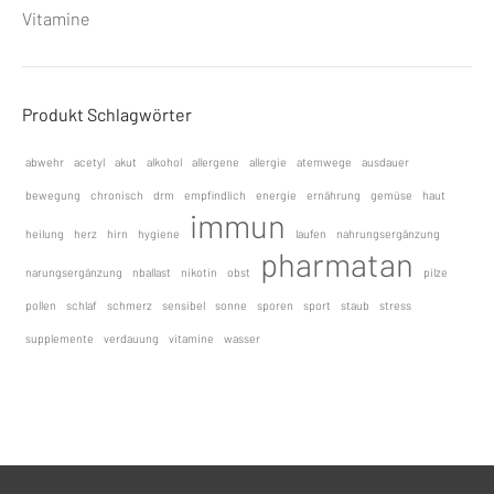
Vitamine
Produkt Schlagwörter
abwehr
acetyl
akut
alkohol
allergene
allergie
atemwege
ausdauer
bewegung
chronisch
drm
empfindlich
energie
ernährung
gemüse
haut
immun
heilung
herz
hirn
hygiene
laufen
nahrungsergänzung
pharmatan
narungsergänzung
nballast
nikotin
obst
pilze
pollen
schlaf
schmerz
sensibel
sonne
sporen
sport
staub
stress
supplemente
verdauung
vitamine
wasser