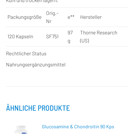
Kühl und trocken lagern.
Orig.-
Packungsgröße
e
**
Hersteller
Nr
97
Thorne Research
120 Kapseln
SF751
g
(US)
Rechtlicher Status
Nahrungsergänzungsmittel
ÄHNLICHE PRODUKTE
Glucosamine & Chondroitin 90 Kps