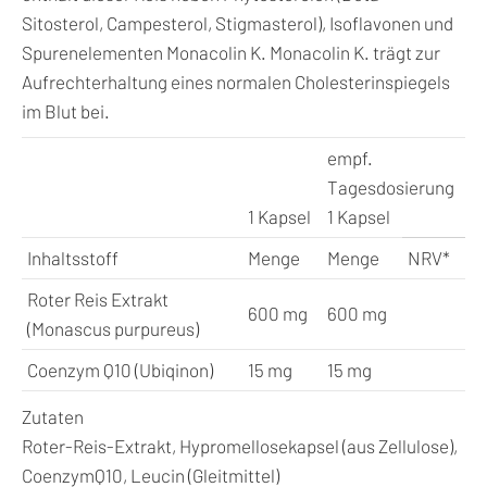
Sitosterol, Campesterol, Stigmasterol), Isoflavonen und
Spurenelementen Monacolin K. Monacolin K. trägt zur
Aufrechterhaltung eines normalen Cholesterinspiegels
im Blut bei.
empf.
Tagesdosierung
1 Kapsel
1 Kapsel
Inhaltsstoff
Menge
Menge
NRV*
Roter Reis Extrakt
600 mg
600 mg
(Monascus purpureus)
Coenzym Q10 (Ubiqinon)
15 mg
15 mg
Zutaten
Roter-Reis-Extrakt, Hypromellosekapsel (aus Zellulose),
CoenzymQ10, Leucin (Gleitmittel)