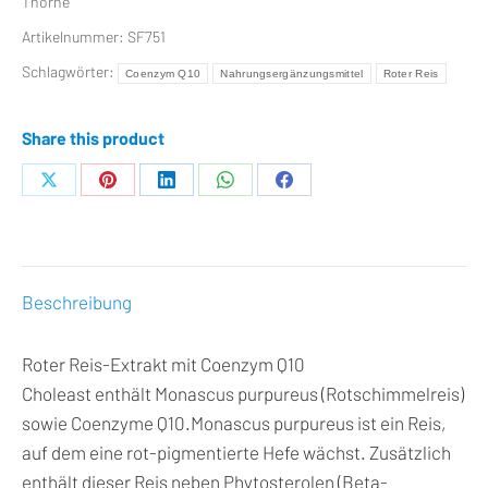
Thorne
Artikelnummer:
SF751
Schlagwörter:
Coenzym Q10
Nahrungsergänzungsmittel
Roter Reis
Share this product
Teilen
Teilen
Teilen
Teilen
Teilen
auf
auf
auf
auf
auf
X
Pinterest
LinkedIn
WhatsApp
Facebook
Beschreibung
Roter Reis-Extrakt mit Coenzym Q10
Choleast enthält Monascus purpureus (Rotschimmelreis)
sowie Coenzyme Q10.Monascus purpureus ist ein Reis,
auf dem eine rot-pigmentierte Hefe wächst. Zusätzlich
enthält dieser Reis neben Phytosterolen (Beta-