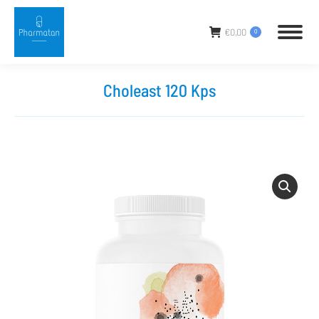
€
0,00
0
Choleast 120 Kps
Sie befinden sich hier: