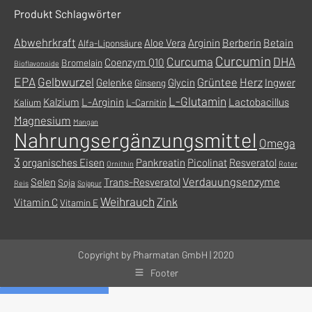
Fenster
geöffnet
Produkt Schlagwörter
geöffnet
Abwehrkraft
Aloe Vera
Arginin
Berberin
Betain
Alfa-Liponsäure
Curcumin
Curcuma
DHA
Coenzym Q10
Bromelain
Bioflavonoide
EPA
Gelbwurzel
Grüntee
Herz
Gelenke
Glycin
Ingwer
Ginseng
L-Glutamin
Kalzium
L-Arginin
Lactobacillus
Kalium
L-Carnitin
Magnesium
Mangan
Nahrungsergänzungsmittel
Omega
3
organisches Eisen
Pankreatin
Picolinat
Resveratol
Ornithin
Roter
Verdauungsenzyme
Selen
Trans-Resveratol
Soja
Reis
Sojapur
Weihrauch
Zink
Vitamin C
Vitamin E
Copyright by Pharmatan GmbH | 2020
Footer
Vertrag widerrufen