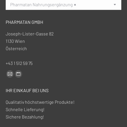
Pharmatan Nahrungsergänzung
×
PHARMATAN GMBH
Joseph-Lister-Gasse 82
1130 Wien
Österreich
+43 1 512 59 75
Finden Sie uns auf:
E-
Website-
Mail-
Seite
IHR EINKAUF BEI UNS
Seite
wird
wird
in
Qualitativ höchstwertige Produkte!
in
einem
Schnelle Lieferung!
einem
neuen
Sichere Bezahlung!
neuen
Fenster