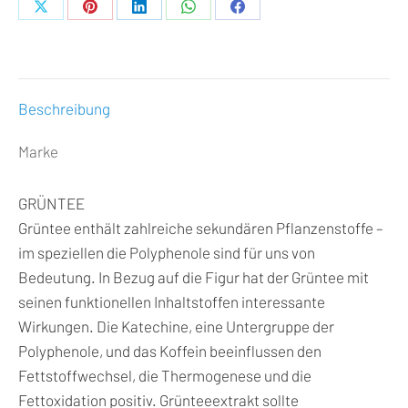
Teilen
Teilen
Teilen
Teilen
Teilen
auf
auf
auf
auf
auf
X
Pinterest
LinkedIn
WhatsApp
Facebook
Beschreibung
Marke
GRÜNTEE
Grüntee enthält zahlreiche sekundären Pflanzenstoffe –
im speziellen die Polyphenole sind für uns von
Bedeutung. In Bezug auf die Figur hat der Grüntee mit
seinen funktionellen Inhaltstoffen interessante
Wirkungen. Die Katechine, eine Untergruppe der
Polyphenole, und das Koffein beeinflussen den
Fettstoffwechsel, die Thermogenese und die
Fettoxidation positiv. Grünteeextrakt sollte