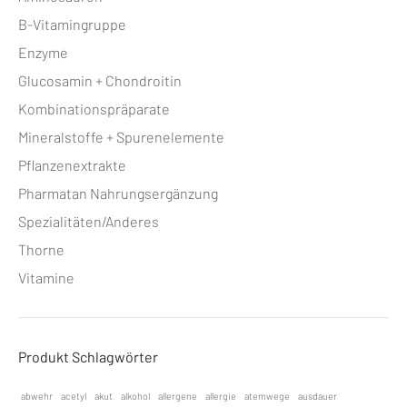
B-Vitamingruppe
Enzyme
Glucosamin + Chondroitin
Kombinationspräparate
Mineralstoffe + Spurenelemente
Pflanzenextrakte
Pharmatan Nahrungsergänzung
Spezialitäten/Anderes
Thorne
Vitamine
Produkt Schlagwörter
abwehr
acetyl
akut
alkohol
allergene
allergie
atemwege
ausdauer