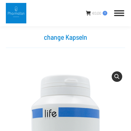
€
0,00
0
change Kapseln
Sie befinden sich hier: