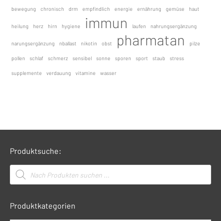
bewegung
chronisch
drm
empfindlich
energie
ernährung
gemüse
haut
immun
heilung
herz
hirn
hygiene
laufen
nahrungsergänzung
pharmatan
narungsergänzung
nballast
nikotin
obst
pilze
pollen
schlaf
schmerz
sensibel
sonne
sporen
sport
staub
stress
supplemente
verdauung
vitamine
wasser
Produktsuche:
Products
search
Produktkategorien