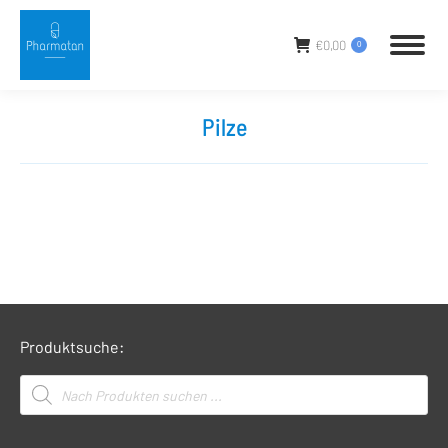
€
0,00
0
Pilze
Sie befinden sich hier:
Produktsuche:
Products
search