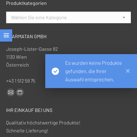
Produktkategorien
Wählen Sie eine Kategorie
PHARMATAN GMBH
Joseph-Lister-Gasse 82
1130 Wien
Es wurden keine Produkte
Österreich
gefunden, die Ihrer
Auswahl entsprechen.
+43 1 512 59 75
Finden Sie uns auf:
E-
Website-
Mail-
Seite
IHR EINKAUF BEI UNS
Seite
wird
wird
in
Qualitativ höchstwertige Produkte!
in
einem
Schnelle Lieferung!
einem
neuen