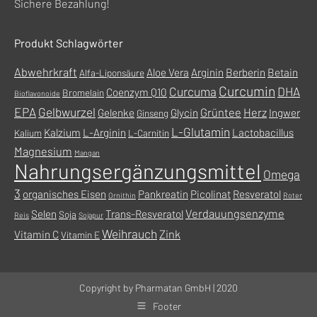
Sichere Bezahlung!
neuen
Fenster
Fenster
geöffnet
Produkt Schlagwörter
geöffnet
Abwehrkraft
Aloe Vera
Arginin
Berberin
Betain
Alfa-Liponsäure
Curcumin
Curcuma
DHA
Coenzym Q10
Bromelain
Bioflavonoide
EPA
Gelbwurzel
Grüntee
Herz
Gelenke
Glycin
Ingwer
Ginseng
L-Glutamin
Kalzium
L-Arginin
Lactobacillus
Kalium
L-Carnitin
Magnesium
Mangan
Nahrungsergänzungsmittel
Omega
3
organisches Eisen
Pankreatin
Picolinat
Resveratol
Ornithin
Roter
Verdauungsenzyme
Selen
Trans-Resveratol
Soja
Reis
Sojapur
Weihrauch
Zink
Vitamin C
Vitamin E
Copyright by Pharmatan GmbH | 2020
Footer